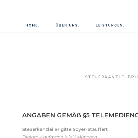
Zum
Inhalt
springen
HOME.
ÜBER UNS.
LEISTUNGEN.
STEUERKANZLEI BRIG
ANGABEN GEMÄß §5 TELEMEDIENG
Steuerkanzlei Brigitte Soyer-Stauffert
Diplom-Kaufmann (LMU München)